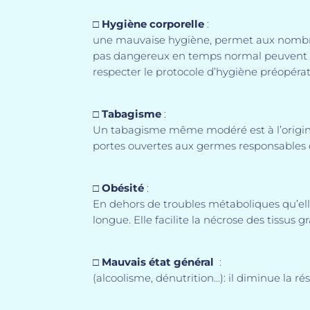
□
Hygiène corporelle
:
une mauvaise hygiène, permet aux nombreu
pas dangereux en temps normal peuvent pén
respecter le protocole d’hygiène préopérato
□
Tabagisme
:
Un tabagisme même modéré est à l’origine d
portes ouvertes aux germes responsables de
□
Obésité
:
En dehors de troubles métaboliques qu’elle p
longue. Elle facilite la nécrose des tissus g
□
Mauvais état général
:
(alcoolisme, dénutrition…): il diminue la r