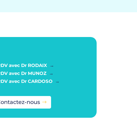
RDV avec Dr RODAIX
→
RDV avec Dr MUNOZ
→
RDV avec Dr CARDOSO
→
ontactez-nous