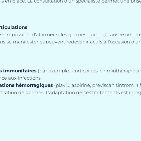
is en place. La consultation d’un spécialiste permet une pris
rticulations
:
 est impossible d’affirmer si les germes qui l’ont causée ont 
ans se manifester et peuvent redevenir actifs à l’occasion d’
s immunitaires
(par exemple : corticoïdes, chimiothérapie a
nce aux infections
ations hémorragiques
(plavix, aspirine, préviscan,sintrom…)
lifération de germes. L’adaptation de ces traitements est ind