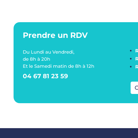
Prendre un RDV
Du Lundi au Vendredi,
de 8h à 20h
Et le Samedi matin de 8h à 12h
04 67 81 23 59
C