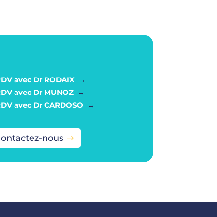
RDV avec Dr RODAIX
→
RDV avec Dr MUNOZ
→
RDV avec Dr CARDOSO
→
ontactez-nous