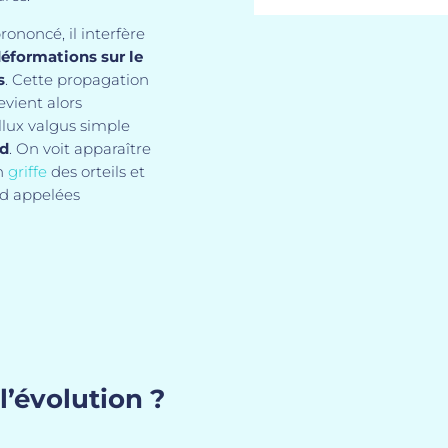
rononcé, il interfère
éformations sur le
s
. Cette propagation
evient alors
llux valgus simple
ed
. On voit apparaître
en
griffe
des orteils et
ed appelées
l’évolution ?