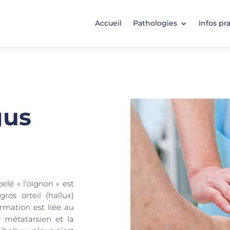
Accueil
Pathologies
Infos pr
gus
lé « l’oignon » est
ros orteil (hallux)
ormation est liée au
 métatarsien et la