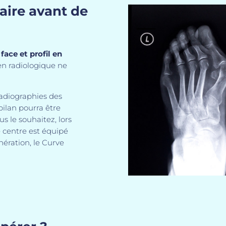
aire avant de
face et profil en
en radiologique ne
radiographies des
bilan pourra être
s le souhaitez, lors
e centre est équipé
nération, le Curve