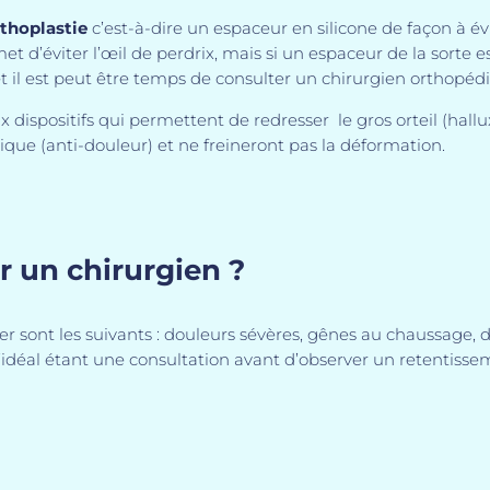
rthoplastie
c’est-à-dire un espaceur en silicone de façon à évi
d’éviter l’œil de perdrix, mais si un espaceur de la sorte est 
et il est peut être temps de consulter un chirurgien orthopédi
spositifs qui permettent de redresser le gros orteil (hallux)
lgique (anti-douleur) et ne freineront pas la déformation.
r un chirurgien ?
lter sont les suivants : douleurs sévères, gênes au chaussag
L’idéal étant une consultation avant d’observer un retentisseme