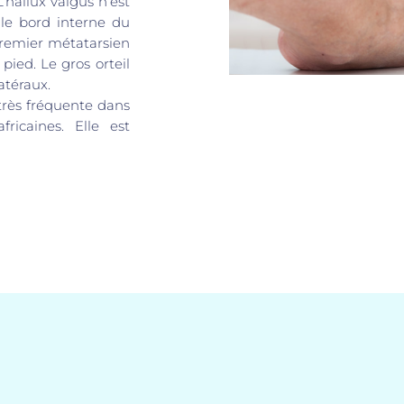
’hallux valgus n’est
 le bord interne du
u premier métatarsien
 pied. Le gros orteil
latéraux.
 très fréquente dans
fricaines. Elle est