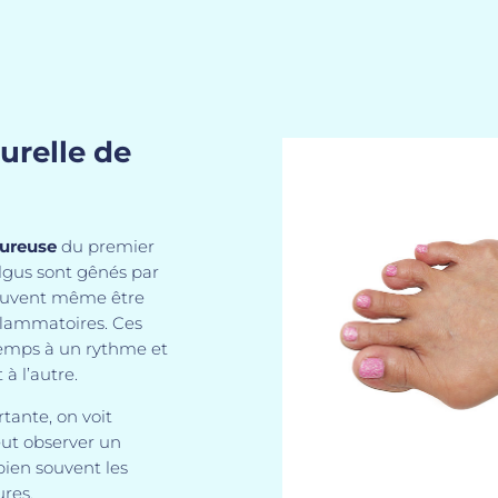
turelle de
ureuse
du premier
algus sont gênés par
peuvent même être
flammatoires. Ces
temps à un rythme et
à l’autre.
tante, on voit
eut observer un
bien souvent les
res.